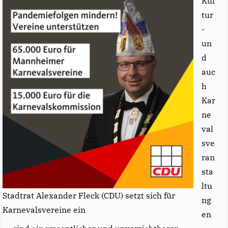
Kul
tur
-
un
d
auc
h
Kar
ne
val
sve
ran
sta
ltu
Stadtrat Alexander Fleck (CDU) setzt sich für
ng
Karnevalsvereine ein
en