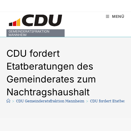
Zum
Inhalt
MENÜ
springen
CDU fordert
Etatberatungen des
Gemeinderates zum
Nachtragshaushalt
>
CDU Gemeinderatsfraktion Mannheim
>
CDU fordert Etatbera