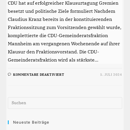
CDU hat auf erfolgreicher Klausurtagung Gremien
besetzt und politische Ziele formuliert Nachdem
Claudius Kranz bereits in der konstituierenden
Fraktionssitzung zum Vorsitzenden gewählt wurde,
komplettierte die CDU-Gemeinderatsfraktion
Mannheim am vergangenen Wochenende auf ihrer
Klausur den Fraktionsvorstand. Die CDU-
Gemeinderatsfraktion wird als stärkste…
FÜR
KOMMENTARE DEAKTIVIERT
5. JULI 2024
FRAKTIONSVORSTAND
JETZT
KOMPLETT
Pre
Esc
to
clos
Neueste Beiträge
the