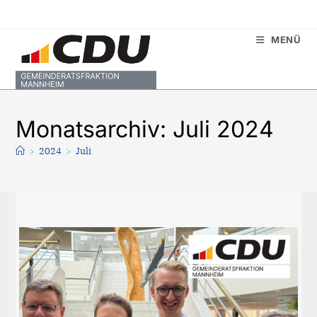
Zum
Inhalt
MENÜ
springen
Monatsarchiv: Juli 2024
>
2024
>
Juli