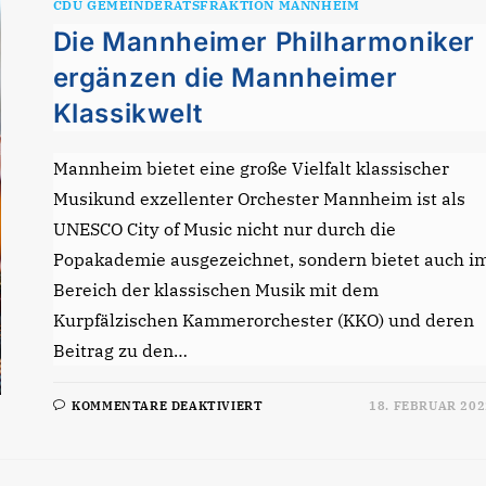
CDU GEMEINDERATSFRAKTION MANNHEIM
&
LIFE
Die Mannheimer Philharmoniker
SCIENCE“
DURCH
EINE
ergänzen die Mannheimer
FUSION
DER
Klassikwelt
KLINIKEN
HEIDELBERG
UND
MANNHEIM
VORANZUTREIBEN
Mannheim bietet eine große Vielfalt klassischer
Musikund exzellenter Orchester Mannheim ist als
UNESCO City of Music nicht nur durch die
Popakademie ausgezeichnet, sondern bietet auch i
Bereich der klassischen Musik mit dem
Kurpfälzischen Kammerorchester (KKO) und deren
Beitrag zu den…
FÜR
KOMMENTARE DEAKTIVIERT
18. FEBRUAR 202
DIE
MANNHEIMER
PHILHARMONIKER
ERGÄNZEN
DIE