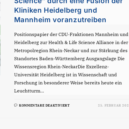
Science“ durch eine Fusion der
Kliniken Heidelberg und
Mannheim voranzutreiben
Positionspapier der CDU-Fraktionen Mannheim und
Heidelberg zur Health & Life Science Alliance in der
Metropolregion Rhein-Neckar und zur Stärkung des
Standortes Baden-Württemberg Ausgangslage Die
Wissensregion Rhein-NeckarDie Exzellenz-
Universität Heidelberg ist in Wissenschaft und
Forschung in besonderer Weise bereits heute ein
Leuchtturm…
FÜR
KOMMENTARE DEAKTIVIERT
25. FEBRUAR 202
MINISTERPRÄSIDENT
IST
GEFORDERT,
DIE
LEITINDUSTRIE
„HEALTH