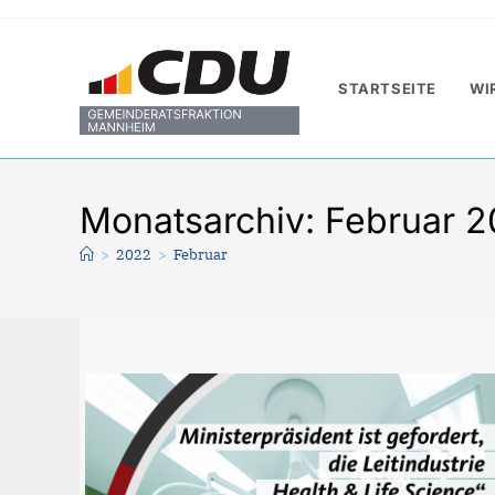
Zum
Inhalt
springen
STARTSEITE
WI
Monatsarchiv: Februar 
>
2022
>
Februar