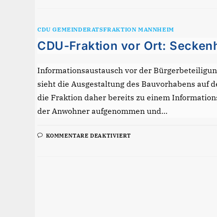
CDU GEMEINDERATSFRAKTION MANNHEIM
CDU-Fraktion vor Ort: Secken
Informationsaustausch vor der Bürgerbeteiligu
sieht die Ausgestaltung des Bauvorhabens auf der
die Fraktion daher bereits zu einem Informatio
der Anwohner aufgenommen und…
FÜR
KOMMENTARE DEAKTIVIERT
CDU-
FRAKTION
VOR
ORT:
SECKENHEIM
OTTO-
BAUDER-
ANLAGE