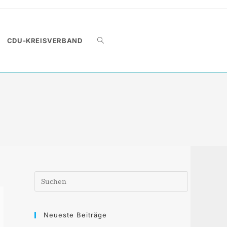
WEBSITE-
CDU-KREISVERBAND
SUCHE
UMSCHALTEN
Press
Escape
to
close
Neueste Beiträge