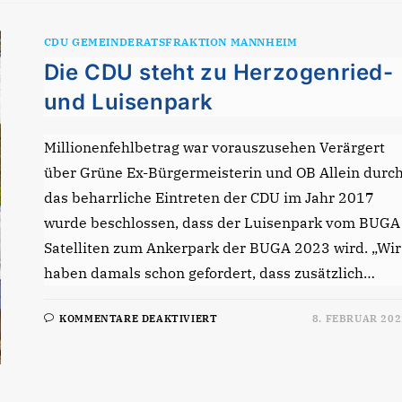
CDU GEMEINDERATSFRAKTION MANNHEIM
Die CDU steht zu Herzogenried-
und Luisenpark
Millionenfehlbetrag war vorauszusehen Verärgert
über Grüne Ex-Bürgermeisterin und OB Allein durc
das beharrliche Eintreten der CDU im Jahr 2017
wurde beschlossen, dass der Luisenpark vom BUGA
Satelliten zum Ankerpark der BUGA 2023 wird. „Wir
haben damals schon gefordert, dass zusätzlich…
FÜR
KOMMENTARE DEAKTIVIERT
8. FEBRUAR 202
DIE
CDU
STEHT
ZU
HERZOGENRIED-
UND
LUISENPARK