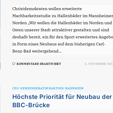
Christdemokraten wollen erweiterte
Machbarkeitsstudie zu Hallenbäder im Mannheime
Norden „Wir wollen die Hallenbäder im Norden und
Osten unserer Stadt attraktiver gestalten und sind
deshalb bereit, ein für den Sport erweitertes Angebo
in Form eines Neubaus auf dem bisherigen Carl-
Benz-Bad weitergehend…
FÜR
KOMMENTARE DEAKTIVIERT
5. NOVEMBER 201
CDU
WILL
WEITERHIN
EIN
HALLENBAD
AUF
DER
CDU GEMEINDERATSFRAKTION MANNHEIM
VOGELSTANG
Höchste Priorität für Neubau der
BBC-Brücke