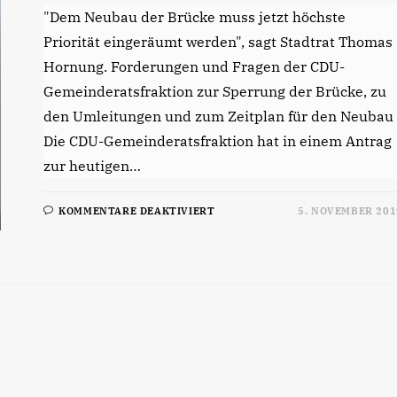
"Dem Neubau der Brücke muss jetzt höchste
Priorität eingeräumt werden", sagt Stadtrat Thomas
Hornung. Forderungen und Fragen der CDU-
Gemeinderatsfraktion zur Sperrung der Brücke, zu
den Umleitungen und zum Zeitplan für den Neubau
Die CDU-Gemeinderatsfraktion hat in einem Antrag
zur heutigen…
FÜR
KOMMENTARE DEAKTIVIERT
5. NOVEMBER 201
HÖCHSTE
PRIORITÄT
FÜR
NEUBAU
DER
BBC-
BRÜCKE