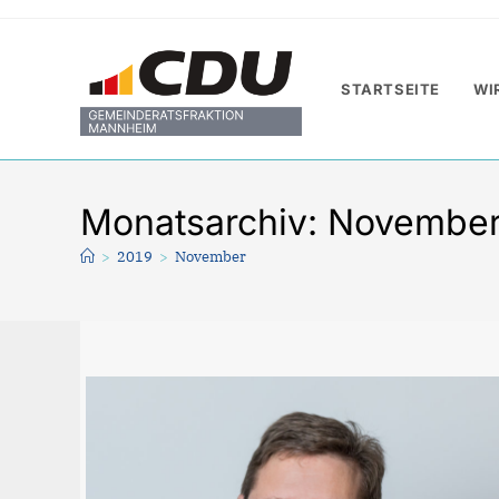
Zum
Inhalt
springen
STARTSEITE
WI
Monatsarchiv: November
>
2019
>
November