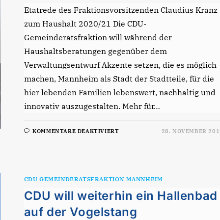
Etatrede des Fraktionsvorsitzenden Claudius Kranz
zum Haushalt 2020/21 Die CDU-
Gemeinderatsfraktion will während der
Haushaltsberatungen gegenüber dem
Verwaltungsentwurf Akzente setzen, die es möglich
machen, Mannheim als Stadt der Stadtteile, für die
hier lebenden Familien lebenswert, nachhaltig und
innovativ auszugestalten. Mehr für…
FÜR
KOMMENTARE DEAKTIVIERT
28. NOVEMBER 201
MANNHEIM
STADT
DER
STADTTEILE,
LEBENSWERT
UND
INNOVATIV!
CDU GEMEINDERATSFRAKTION MANNHEIM
CDU will weiterhin ein Hallenbad
auf der Vogelstang