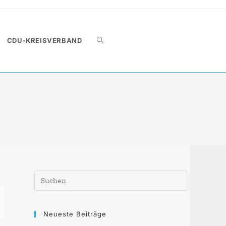
WEBSITE-
CDU-KREISVERBAND
SUCHE
UMSCHALTEN
Press
Escape
to
close
Neueste Beiträge