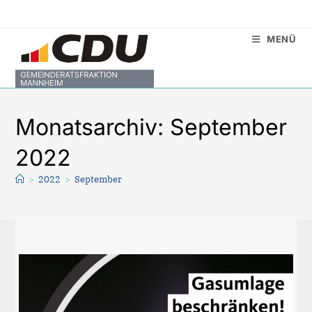
Zum
Inhalt
MENÜ
springen
Monatsarchiv: September
2022
>
2022
>
September