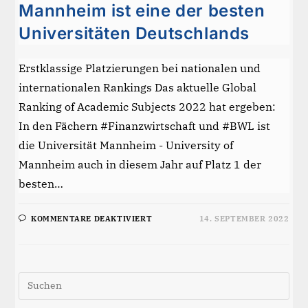
Mannheim ist eine der besten
Universitäten Deutschlands
Erstklassige Platzierungen bei nationalen und
internationalen Rankings Das aktuelle Global
Ranking of Academic Subjects 2022 hat ergeben:
In den Fächern #Finanzwirtschaft und #BWL ist
die Universität Mannheim - University of
Mannheim auch in diesem Jahr auf Platz 1 der
besten…
FÜR
KOMMENTARE DEAKTIVIERT
14. SEPTEMBER 2022
ERFOLGSMODELL
UNIVERSITÄT
MANNHEIM
IST
EINE
DER
Pre
BESTEN
UNIVERSITÄTEN
Esc
DEUTSCHLANDS