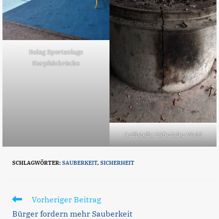
Belag Sportanlage
Kurpfalzbrücke
Grillstelle Käfertaler Wald
SCHLAGWÖRTER
:
SAUBERKEIT
,
SICHERHEIT
Weitere
Vorheriger Beitrag
Artikel
Bürger fordern mehr Sauberkeit
ansehen