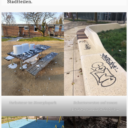
Stadtteilen.
Schmierereien auf neuen
Farbeimer im Stemplepark
Bänken am Lindenhofplatz