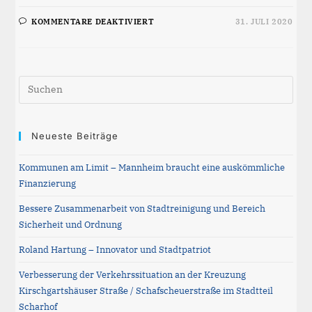
FÜR
KOMMENTARE DEAKTIVIERT
31. JULI 2020
KIPPT
DER
JUNGBUSCH?
Pre
Esc
to
clos
Neueste Beiträge
the
Kommunen am Limit – Mannheim braucht eine auskömmliche
sea
Finanzierung
pane
Bessere Zusammenarbeit von Stadtreinigung und Bereich
Sicherheit und Ordnung
Roland Hartung – Innovator und Stadtpatriot
Verbesserung der Verkehrssituation an der Kreuzung
Kirschgartshäuser Straße / Schafscheuerstraße im Stadtteil
Scharhof