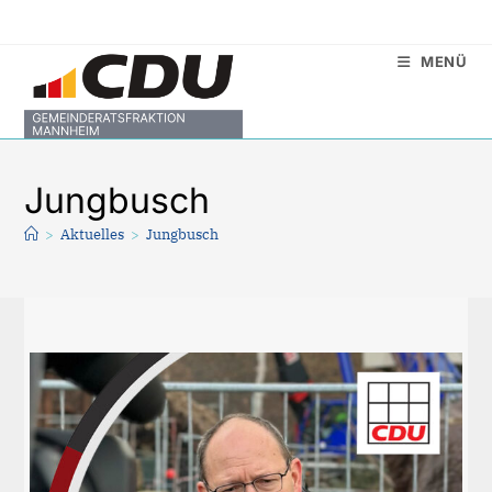
Zum
Inhalt
MENÜ
springen
Jungbusch
>
Aktuelles
>
Jungbusch