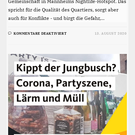
Gemeinschaft in Mannheims Nightlife-Hotspot. Das
spricht für die Qualität des Quartiers, sorgt aber
auch für Konflikte - und birgt die Gefahr,…
FÜR
KOMMENTARE DEAKTIVIERT
13. AUGUST 2020
VOR-
ORT-
GESPRÄCH
AUF
DEM
QUARTIERSPLATZ:
KIPPT
DER
JUNGBUSCH?