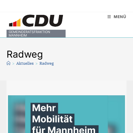
Zum
Inhalt
MENÜ
springen
Radweg
>
Aktuelles
>
Radweg