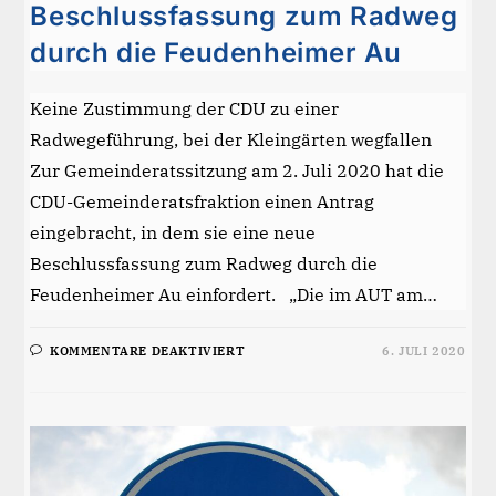
Beschlussfassung zum Radweg
durch die Feudenheimer Au
Keine Zustimmung der CDU zu einer
Radwegeführung, bei der Kleingärten wegfallen
Zur Gemeinderatssitzung am 2. Juli 2020 hat die
CDU-Gemeinderatsfraktion einen Antrag
eingebracht, in dem sie eine neue
Beschlussfassung zum Radweg durch die
Feudenheimer Au einfordert. „Die im AUT am…
FÜR
KOMMENTARE DEAKTIVIERT
6. JULI 2020
CDU
FORDERT
EINE
NEUE
BESCHLUSSFASSUNG
ZUM
RADWEG
DURCH
DIE
FEUDENHEIMER