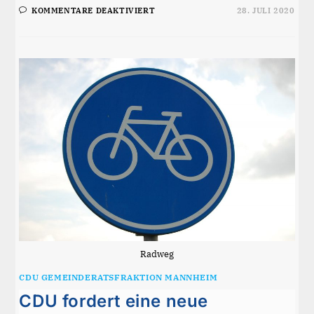
FÜR
KOMMENTARE DEAKTIVIERT
28. JULI 2020
ERFOLGREICH
RADFAHREN
FÜR
DEN
RADWEG
ZUR
EUGEN-
NETER-
SCHULE
Radweg
CDU GEMEINDERATSFRAKTION MANNHEIM
CDU fordert eine neue