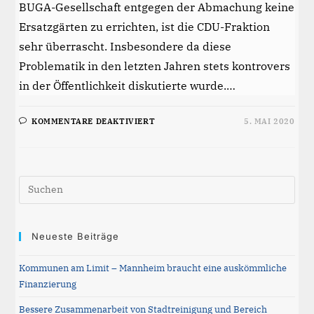
BUGA-Gesellschaft entgegen der Abmachung keine
Ersatzgärten zu errichten, ist die CDU-Fraktion
sehr überrascht. Insbesondere da diese
Problematik in den letzten Jahren stets kontrovers
in der Öffentlichkeit diskutierte wurde.…
FÜR
KOMMENTARE DEAKTIVIERT
5. MAI 2020
GRUNDLAGEN
FÜR
ZUSTIMMUNG
DER
CDU
ZUR
Pre
RADWEGEFÜHRUNG
DURCH
Esc
DIE
KLEINGARTENANLAGE
to
IST
WEGGEFALLEN.
clos
Neueste Beiträge
the
Kommunen am Limit – Mannheim braucht eine auskömmliche
sea
Finanzierung
pane
Bessere Zusammenarbeit von Stadtreinigung und Bereich